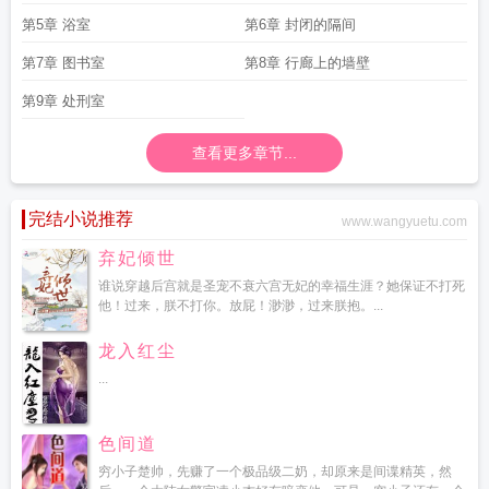
第5章 浴室
第6章 封闭的隔间
第7章 图书室
第8章 行廊上的墙壁
第9章 处刑室
查看更多章节...
完结小说推荐
www.wangyuetu.com
弃妃倾世
谁说穿越后宫就是圣宠不衰六宫无妃的幸福生涯？她保证不打死
他！过来，朕不打你。放屁！渺渺，过来朕抱。...
龙入红尘
...
色间道
穷小子楚帅，先赚了一个极品级二奶，却原来是间谍精英，然