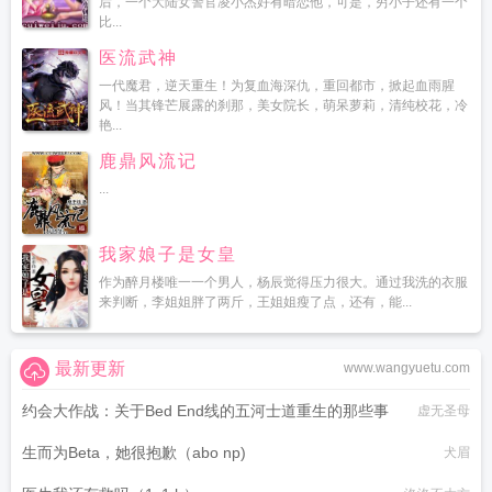
后，一个大陆女警官凌小杰好有暗恋他，可是，穷小子还有一个
比...
医流武神
一代魔君，逆天重生！为复血海深仇，重回都市，掀起血雨腥
风！当其锋芒展露的刹那，美女院长，萌呆萝莉，清纯校花，冷
艳...
鹿鼎风流记
...
我家娘子是女皇
作为醉月楼唯一一个男人，杨辰觉得压力很大。通过我洗的衣服
来判断，李姐姐胖了两斤，王姐姐瘦了点，还有，能...
最新更新
www.wangyuetu.com
约会大作战：关于Bed End线的五河士道重生的那些事
虚无圣母
生而为Beta，她很抱歉（abo np)
犬眉