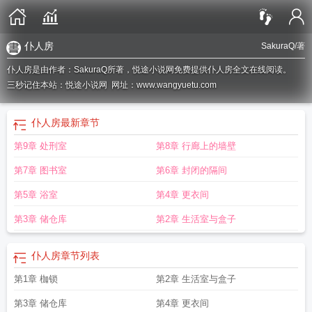
仆人房
SakuraQ
/著
仆人房是由作者：SakuraQ所著，悦途小说网免费提供仆人房全文在线阅读。
三秒记住本站：悦途小说网 网址：www.wangyuetu.com
仆人房
最新章节
第9章 处刑室
第8章 行廊上的墙壁
第7章 图书室
第6章 封闭的隔间
第5章 浴室
第4章 更衣间
第3章 储仓库
第2章 生活室与盒子
仆人房
章节列表
第1章 枷锁
第2章 生活室与盒子
第3章 储仓库
第4章 更衣间