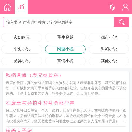
玄幻修真
重生穿越
都市小说
军史小说
网游小说
科幻小说
灵异小说
言情小说
其他小说
秋梢月盛（表兄妹骨科）
表亲的爱情，真的会有结果吗？女孩从小就对大表哥非常迷恋，甚至幻想过有
朝一日可以和大表哥手牵着手步入婚姻的殿堂。但她知道表亲的爱情是不被允
许的。于是小女孩非常努力，想要变得优秀，让大表哥能够...
在废土与异植斗智斗勇那些年
废土拾荒种田女主文一个人一条狗，几百里内荒无人烟，前有嗷嗷待哺的小牵
牛花从，后有结着美味枸杞的荆棘丛，凑近就能免费给你做个全身针灸，左边
有呲着尖利大牙，整天散发香味勾引生物过去送菜的食人花邻居（群居），右
有单身独居黑寡妇蜘哦，好...
娇养太子妃