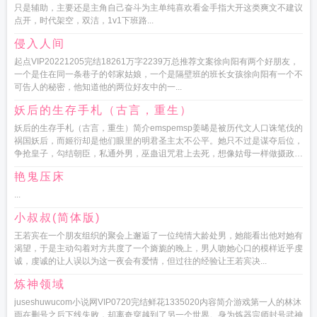
只是辅助，主要还是主角自己奋斗为主单纯喜欢看金手指大开这类爽文不建议
点开，时代架空，双洁，1v1下班路...
侵入人间
起点VIP20221205完结18261万字2239万总推荐文案徐向阳有两个好朋友，
一个是住在同一条巷子的邻家姑娘，一个是隔壁班的班长女孩徐向阳有一个不
可告人的秘密，他知道他的两位好友中的一...
妖后的生存手札（古言，重生）
妖后的生存手札（古言，重生）简介emspemsp姜晞是被历代文人口诛笔伐的
祸国妖后，而姬衍却是他们眼里的明君圣主太不公平。她只不过是谋夺后位，
争抢皇子，勾结朝臣，私通外男，巫蛊诅咒君上去死，想像姑母一样做摄政太
后罢了。退一...
艳鬼压床
...
小叔叔(简体版)
王若宾在一个朋友组织的聚会上邂逅了一位纯情大龄处男，她能看出他对她有
渴望，于是主动勾着对方共度了一个旖旎的晚上，男人吻她心口的模样近乎虔
诚，虔诚的让人误以为这一夜会有爱情，但过往的经验让王若宾决...
炼神领域
juseshuwucom小说网VIP0720完结鲜花1335020内容简介游戏第一人的林沐
雨在删号之后下线失败，却离奇穿越到了另一个世界。身为炼器宗师封号武神