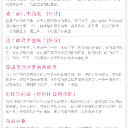
的巅峰高手，一入乱世便如狂龙蹈...
嘘！豪门由我造！[年代]
修真三年的苏月禾，被天火劈回原来的世界。穿回来后，她才知道自己原本就
活在年代文里。书中，她嫁给家暴男知青，自杀收场。苏月禾一把抹开剧情，
一切推翻重来！梁正烽，一个心里只有事业...
渣了雌君后他疯了[快穿]
世界渣渣千千万，虫族雄子占一半。这些位于虫族顶端的雄虫们，有的虚情假
意，有的娇纵跋扈，有的朝三暮四这些坏的彻彻底底，渣的明明白白的雄子
们，却为一只又一只集世界气运于己身的雌虫大佬们所...
穿成顶流对家的亲姐后
同为当年两档选秀节目的人气第一宋钦被公司力捧，进组大制作爆火，专辑销
量第一，资源不断未来可期。沈泠音的爱豆徐希漠遭遇不公，一身伤痛早逝，
却背负骂名。昔日两大对家，一个登顶，一个陨...
谁比谁能装（骨科H 破镜重圆）
清冷闷骚男美艳装乖女霍之清萧兰从被父母找回的那天起，萧兰就对自己的亲
哥哥霍之清一见钟情。喜欢他喜欢到恨他，却不得不在哥哥面前装乖装纯。对
这个从小被绑架后走失的妹妹，霍之清极尽纵容。冷眼看她上演...
布衣神相