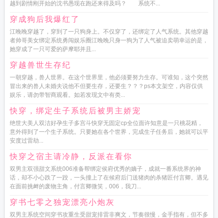
越到剧情刚开始的沈书愚现在跑还来得及吗？ 系统不...
穿成狗后我爆红了
江晚晚穿越了，穿到了一只狗身上。不仅穿了，还绑定了人气系统。其他穿越
者帅哥美女绑定系统勇闯娱乐圈江晚晚只身一狗为了人气被迫卖萌幸运的是，
她穿成了一只可爱的萨摩耶并且...
穿越兽世生存纪
一朝穿越，兽人世界。在这个世界里，他必须要努力生存。可谁知，这个突然
冒出来的兽人未婚夫说他不但要生存，还要生？？？ps本文架空，内容仅供
娱乐，请勿带智商观看。如若发现文中有类...
快穿，绑定生子系统后被男主娇宠
绝世大美人双洁好孕生子多宫斗快穿无固定cp全位面许知意是一只桃花精，
意外得到了一个生子系统。只要她在各个世界，完成生子任务后，她就可以平
安度过雷劫...
快穿之宿主请冷静，反派在看你
双男主双强甜文系统006准备帮绑定侯府优秀的嫡子，成就一番系统界的神
话，却不小心跌了一跤，一头撞上了在候府后门送猪肉的杀猪匠付言卿。遇见
在面前挑衅的废物主角，付言卿微笑，006，我刀...
穿书七零之独宠漂亮小炮灰
双男主系统空间穿书攻重生受甜宠排雷非爽文，节奏很慢，金手指有，但不多