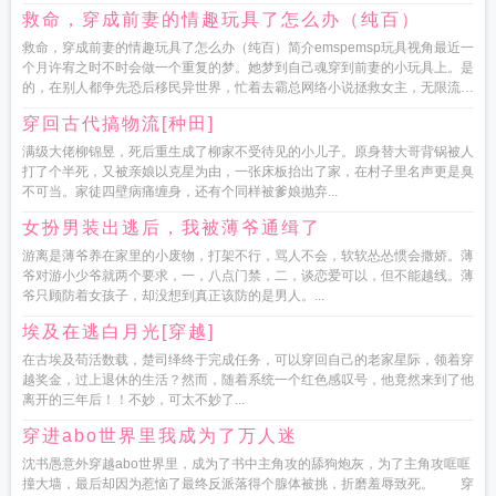
救命，穿成前妻的情趣玩具了怎么办（纯百）
救命，穿成前妻的情趣玩具了怎么办（纯百）简介emspemsp玩具视角最近一
个月许宥之时不时会做一个重复的梦。她梦到自己魂穿到前妻的小玩具上。是
的，在别人都争先恐后移民异世界，忙着去霸总网络小说拯救女主，无限流里
调情说爱，...
穿回古代搞物流[种田]
满级大佬柳锦昱，死后重生成了柳家不受待见的小儿子。原身替大哥背锅被人
打了个半死，又被亲娘以克星为由，一张床板抬出了家，在村子里名声更是臭
不可当。家徒四壁病痛缠身，还有个同样被爹娘抛弃...
女扮男装出逃后，我被薄爷通缉了
游离是薄爷养在家里的小废物，打架不行，骂人不会，软软怂怂惯会撒娇。薄
爷对游小少爷就两个要求，一，八点门禁，二，谈恋爱可以，但不能越线。薄
爷只顾防着女孩子，却没想到真正该防的是男人。...
埃及在逃白月光[穿越]
在古埃及苟活数载，楚司绎终于完成任务，可以穿回自己的老家星际，领着穿
越奖金，过上退休的生活？然而，随着系统一个红色感叹号，他竟然来到了他
离开的三年后！！不妙，可太不妙了...
穿进abo世界里我成为了万人迷
沈书愚意外穿越abo世界里，成为了书中主角攻的舔狗炮灰，为了主角攻哐哐
撞大墙，最后却因为惹恼了最终反派落得个腺体被挑，折磨羞辱致死。 穿