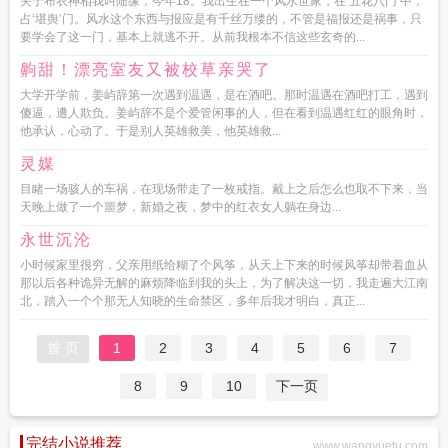
关于布衣神相我叫陆缘，今年18。我出生在一个风水世家，在‘五花八门’中，
占‘堪舆’门。风水这个东西与报应是有千丝万缕的，不管是福报还是祸事，只
要学会了这一门，基本上就逃不开。从前我根本不信这些玄奇的...
齁甜！漂亮室友又被校草亲哭了
大学开学前，姜屿辞第一次遇到温遇，是在酒吧。那时温遇在酒吧打工，遇到
傻逼，遭人欺负。姜屿辞不是个爱管闲事的人，但在看到温遇红红的眼角时，
他承认，心动了。于是别人英雄救美，他英雄救...
灵媒
目睹一场骇人的车祸，在现场带走了一枚戒指。戴上之后怎么也取不下来，当
天晚上做了一个噩梦，新婚之夜，梦中的红衣女人躺在身边...
永世沉沦
小时候家里很穷，父亲用纸给糊了个风筝，从天上下来的时候风筝却带着血从
那以后各种诡异无解的麻烦降临到我的头上，为了解决这一切，我走遍大江南
北，踏入一个个那无人知晓的生命禁区，多年后我才明白，真正...
首 页
1
2
3
4
5
6
7
8
9
10
下一页
完结小说推荐
www.wangyuetu.com