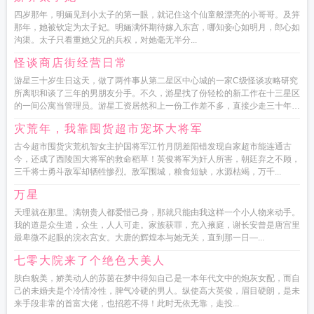
四岁那年，明婳见到小太子的第一眼，就记住这个仙童般漂亮的小哥哥。及笄
那年，她被钦定为太子妃。明婳满怀期待嫁入东宫，哪知妾心如明月，郎心如
沟渠。太子只看重她父兄的兵权，对她毫无半分...
怪谈商店街经营日常
游星三十岁生日这天，做了两件事从第二星区中心城的一家C级怪谈攻略研究
所离职和谈了三年的男朋友分手。不久，游星找了份轻松的新工作在十三星区
的一间公寓当管理员。游星工资居然和上一份工作差不多，直接少走三十年
弯...
灾荒年，我靠囤货超市宠坏大将军
古今超市囤货灾荒机智女主护国将军江竹月阴差阳错发现自家超市能连通古
今，还成了西陵国大将军的救命稻草！英俊将军为奸人所害，朝廷弃之不顾，
三千将士勇斗敌军却牺牲惨烈。敌军围城，粮食短缺，水源枯竭，万千...
万星
天理就在那里。满朝贵人都爱惜己身，那就只能由我这样一个小人物来动手。
我的道是众生道，众生，人人可走。家族获罪，充入掖庭，谢长安曾是唐宫里
最卑微不起眼的浣衣宫女。大唐的辉煌本与她无关，直到那一日—...
七零大院来了个绝色大美人
肤白貌美，娇美动人的苏茵在梦中得知自己是一本年代文中的炮灰女配，而自
己的未婚夫是个冷情冷性，脾气冷硬的男人。纵使高大英俊，眉目硬朗，是未
来手段非常的首富大佬，也招惹不得！此时无依无靠，走投...