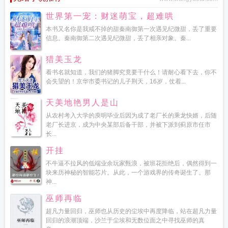
世界第一宠：财迷萌宝，超难哄
本书又名你是我戒不掉的甜秦南御第一次遇见纪微甜，丢了重要
信息。秦南御第二次遇见纪微甜，丢了相亲对象。秦...
猎美玉龙
看书名就知道，我们的猪脚究竟要干什么！请耐心看下去，你不
会失望的！京华市委书记的儿子荆天，16岁，仗着...
天美地艳男人是山
从农村考入大学的庾明毕业后因为成了老厂长的乘龙快婿，后随
老厂长进京，成为中央某部后备干部，并被下派到蓟原市任市
长...
开挂
不牛逼不拉风的低端业余玩家甄浪，被班花拒绝后，偶然得到一
块来历神秘的智能芯片。从此，一个游戏界的传奇诞生了。那
神...
巫师再临
超凡力量回归，巫师也从历史的尘埃中再度降临，站在超凡力量
回归的浪潮顶端，沙兰于尘埃和无数位面之中寻找巫师的真