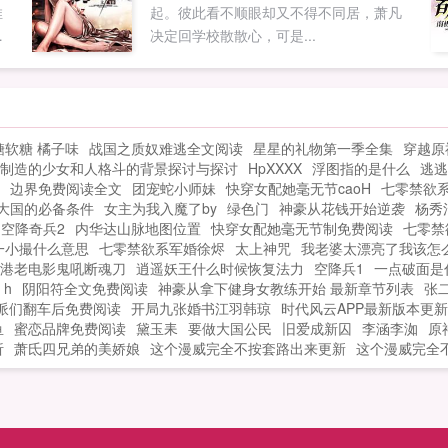
推
起。彼此看不顺眼却又不得不同居，萧凡
们
决定回学校散散心，可是...
要
.
糖软糖 橘子味
战国之质奴难逃全文阅读
星星的礼物第一季全集
穿越原
制造的少女和人格斗的背景探讨与探讨
HpXXXX
浮图指的是什么
逃逃
边界免费阅读全文
团宠蛇小师妹
快穿女配她毫无节caoH
七零禁欲系
大国的必备条件
女主为我入魔了by
绿色门
神豪从花钱开始逆袭
杨秀
空降奇兵2
内华达山脉地图位置
快穿女配她毫无节制免费阅读
七零禁
一小撮什么意思
七零禁欲系军婚徐烬
太上神咒
我老婆太漂亮了我该怎
港老电影鬼吼断魂刀
逍遥妖王什么时候恢复法力
空降兵1
一点破面是
 h
阴阳符全文免费阅读
神豪从拿下健身女教练开始 最新章节列表
张
派们翻车后免费阅读
开局九张婚书江羽韩琼
时代风云APP最新版本更
鱼
蜜恋品牌免费阅读
黛玉耒
要做大国公民
旧爱成新囚
李涵李洳
原
析
萧氐四兄弟的美娇娘
这个漫威完全不按套路出来更新
这个漫威完全