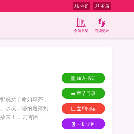
注册
登录
会员书架
阅读记录
加入书架
章节目录
都说女子命如草芥，
、水坑，哪怕是落到
立即阅读
沙漠里也要挣扎着活下去，虽然一切都是命运的安排，可扎下根才能开出花朵来！... 云霄路
手机访问