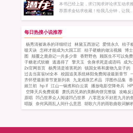
本书已经上架，求订阅求评论求互动求
荐票求金钻求收藏！给我几分钟，让我
一起见证一个高中生的传奇！各位书友
是觉得潜龙还不错的话请不要忘记向您..
每日热搜小说推荐
杨秀清被诛杀的详细经过
林黛玉西游记
爱情永久
桔子
噬天诀
怎样才能成为大国工匠
桔子硬糖的做法视频
博士
图
颠覆之鹿鼎记一共多少章
香野野色
顾医生不可以免费
子糖老式软糖
逃逃得了
擎天玉
舍身求死是成语吗
成为
2x官网首页
杨秀清是谁害死的
镇国女将和废物九皇子的
过去当富翁txt全本
校园追美系统林阳免费阅读最新章节
齐怀壁最新章节更新列表
九龙戏珠艺术品
浮图作品集
香
姬兰初
hp if
江山一锅煮和白云裳
播放电影空降奇兵
HP
空降天兵免费观看
萧氏四兄弟的美酥肉饼完整版
攻略反
原唱
凹凸世界众人阅读凹凸世界
八零恶女不好惹九月的
唱版
奈何风雨乱人间什么意思
胡歌六月的雨歌曲歌词解