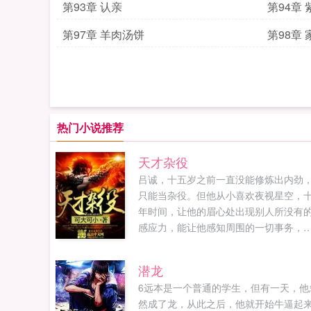
第93章 认亲
第94章 
第97章 羊肉汤饼
第98章 
热门小说推荐
天才杂役
吕诚，十五岁之前一直没能修炼出内劲
只能当杂役。但他从小喜欢夜视星空，
年时间，让他的眉心处出现别人所没有
感应力，能让他感知周围的一切事务，
且修炼出内劲，踏入武者行列。从此，
个普通的杂役进阶为天才武者。学心法
潜龙
进展神速练武技，无师能自通易容变声
6远本是一个普通的学生，但有一天，他
惟妙惟肖。在这个武者为尊的世界，最
然成了龙，从此之后，他就开始牛逼起
一步步成为睥睨天下的至尊...