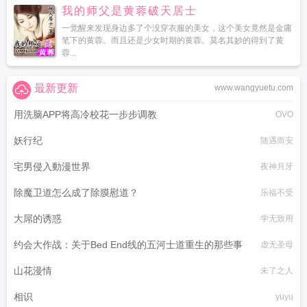
我的师父是黄蓉破天居士
一觉醒来发现身边多了个没穿衣服的美女，这个美女竟然是金庸
笔下的黄蓉。而且还是少女时期的黄蓉。莫名其妙的得到了黄
蓉...
最新更新
www.wangyuetu.com
用洗脑APP将高冷校花一步步调教
OVO
妖行纪
随遇而安
宅男侵入動漫世界
夜神月牙
除魔卫道怎么成了除膜慰道？
乐福不受
大屌的诱惑
学无致用
约会大作战：关于Bed End线的五河士道重生的那些事
虚无圣母
山花漫情
未了之人
相识
yuyu