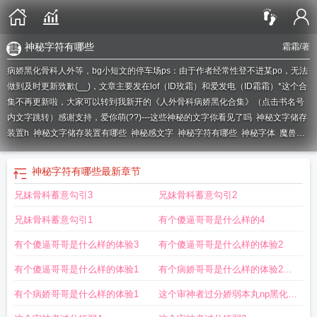
神秘字符有哪些
霜霜
/著
病娇黑化骨科人外等，bg小短文的停车场ps：由于作者经常性登不进某po，无法
做到及时更新致歉(__)，文章主要发在lof（ID玫霜）和爱发电（ID霜霜）*这个合
集不再更新啦，大家可以转到我新开的《人外骨科病娇黑化合集》（点击书名号
内文字跳转）感谢支持，爱你萌(??)---
这些神秘的文字你看见了吗
神秘文字储存
装置h
神秘文字储存装置有哪些
神秘感文字
神秘字符有哪些
神秘字体
魔兽世
界神秘文字任务
神秘学文字
神秘文字图片大全
神秘文字储存装置是什么
中国
神秘文字
神秘文字乱码
神秘的文字图片
八种神秘文字
神秘文字储存装置在
神秘字符有哪些
最新章节
哪
神秘文字储存装置/霜霜
文字的神秘力量
神秘汉字
神秘字符怎么用
国内神
兄妹骨科蓄意勾引3
兄妹骨科蓄意勾引2
秘文字
神秘的字符
神秘文字储存装置作者霜霜
神秘的字条
神秘文字储存装置
霜霜
在于它背后所蕴藏的广阔天地
文字的神秘
国外神秘文字
神秘文字怎么打
兄妹骨科蓄意勾引1
有个傻逼哥哥是什么样的4
出来
神秘文字储存装置霜霜
神秘的文字
有个傻逼哥哥是什么样的体验3
有个傻逼哥哥是什么样的体验2
有个傻逼哥哥是什么样的体验1
有个病娇哥哥是什么样的体验2有
bug
有个病娇哥哥是什么样的体验1
这个审神者过分娇弱本丸np黑化支
线