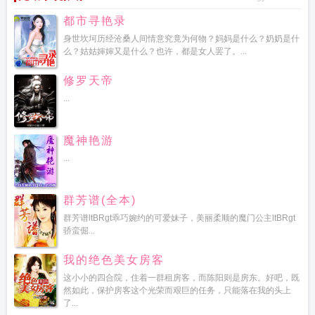
都市寻艳录
身世坎坷历经沧桑人间情意究竟为何物？妈妈是什么？奶奶是什
么？姑姑婶婶又是什么？也许，都是女人罢了。...
修罗天帝
...
魔神艳游
...
群芳谱(全本)
群芳谱ltBRgt乖巧婉约的可爱妹子，美丽柔顺的魔门公主ltBRgt
骄蛮倔...
我的绝色美女房客
这小小的四合院，住着一群租房客，而陈阳则是房东。好吧，既
然如此，保护房客这个光荣而艰巨的任务，只能落在我的头上
了...