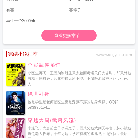
有喜
喜得子
再生一个3000hh
查看更多章节...
完结小说推荐
www.wangyuetu.com
全能武侠系统
小医生蒋飞，正因为诊所生意太差而考虑关门大吉时，却意外被
游戏人物附身，从此变得无所不能。不仅医术出神入化，生死
人...
绝世神针
他是学生是老师是医生更是深藏不露的贴身保镖。QQ群
583880154...
穿越大周(武唐风流)
李逸飞，大唐前太子李贤之子，因其父被武则天毒害，从小就被
逍遥老人收养，十年之后，学艺有成的李逸飞下山报仇，最后