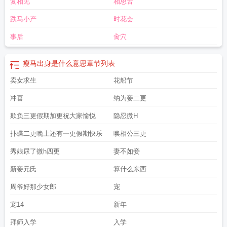
复相见
相思苦
班主任百度
瘦马的含义
瘦马一生班主任在线阅读
扬州瘦马的一生
瘦马一生 by
班主任
瘦马一生(班主任)
瘦马一生txt笔趣阁
瘦马一生全文免费阅读
瘦马指的是
跌马小产
时花会
什么
事后
肏穴
瘦马出身是什么意思
章节列表
卖女求生
花船节
冲喜
纳为妾二更
欺负三更假期加更祝大家愉悦
隐忍微H
扑蝶二更晚上还有一更假期快乐
唤相公三更
秀娘尿了微h四更
妻不如妾
新妾元氏
算什么东西
周爷好那少女郎
宠
宠14
新年
拜师入学
入学