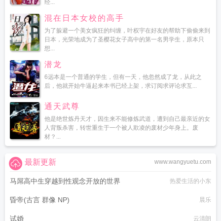
经...
混在日本女校的高手
为了躲避一个美女疯狂的纠缠，叶权宇在好友的帮助下偷偷来到
日本，光荣地成为了圣樱花女子高中的第一名男学生，原本只
想...
潜龙
6远本是一个普通的学生，但有一天，他忽然成了龙，从此之
后，他就开始牛逼起来本书已经上架，求订阅求评论求互...
通天武尊
他是绝世炼丹天才，因生来不能修炼武道，遭到自己最亲近的女
人背叛杀害，转世重生于一个被人欺凌的废材少年身上。废
材？...
最新更新
www.wangyuetu.com
马屌高中生穿越到性观念开放的世界
热爱生活的小东
昏帝(古言 群像 NP)
晨乐
试婚
云清朗