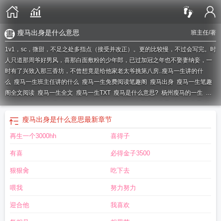
瘦马出身是什么意思
班主任
/著
1v1，sc，微甜，不足之处多指点（接受并改正）。更的比较慢，不过会写完。时
人只道那周爷好男风，喜那白面敷粉的少年郎，已过加冠之年也不娶妻纳妾，一
时有了兴致入那三香坊，不曾想竟是给他家老太爷挑第八房..
瘦马一生讲的什
么
瘦马一生班主任讲的什么
瘦马一生免费阅读笔趣阁
瘦马出身
瘦马一生笔趣
阁全文阅读
瘦马一生全文
瘦马一生TXT
瘦马是什么意思?
杨州瘦马的一生
瘦
马一生全文阅读免费
瘦马一生班主任TXT
瘦马一生周尹书元秀
瘦马啥意思
瘦
马一生 班主任
瘦马po推荐
瘦马的一生
瘦马一生全文阅读
瘦马一生po
瘦马一
瘦马出身是什么意思
最新章节
生的内容介绍
瘦马一生免费阅读
瘦马指什么生肖
瘦马一生免费阅读全文
瘦马
再生一个3000hh
喜得子
一生-班主任最新章节
瘦马一生阅读
瘦马一生 作者班主任免费
瘦马一生(班主
任)免费阅读
瘦马是指什么动物生肖
瘦马是指什么生肖
瘦马一生txt
瘦马一生 作
有喜
必得金子3500
者班主任
瘦马是什么生肖
瘦马一生作者班主任
瘦马一生by班主任
瘦马是什么
生肖动物
瘦马出身是什么意思
瘦马一生/班主任
瘦马一生by苏轻眉笔趣阁最新
狠狠肏
吃下去
章节列表
瘦马一生周尹书元秀全文阅读
瘦马一生完整版免费阅读
瘦马一生 作
喂我
努力努力
者班主任.txt
瘦马一生周尹书
瘦马是啥
瘦马指什么
瘦马一生 百度
瘦马一生古
言
瘦马一生原文
瘦马一生班主任
瘦马一生(1v1)作者班主任
瘦马一生班主任笔
迎合他
我喜欢
趣阁
瘦马一生在线阅读
瘦马一生笔趣阁在线阅读
瘦马一生班主任po
瘦马一生