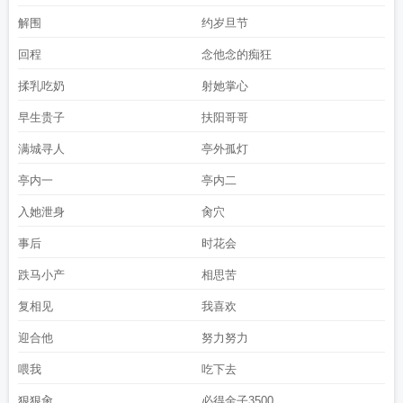
解围
约岁旦节
回程
念他念的痴狂
揉乳吃奶
射她掌心
早生贵子
扶阳哥哥
满城寻人
亭外孤灯
亭内一
亭内二
入她泄身
肏穴
事后
时花会
跌马小产
相思苦
复相见
我喜欢
迎合他
努力努力
喂我
吃下去
狠狠肏
必得金子3500