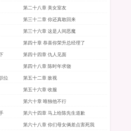
第二十八章 美女室友
第三十二章 你还真敢回来
第三十六章 这是人间恶魔
第四十章 恭喜你荣升总经理了
下
第四十四章 仇人见面
第四十八章 陈时年求饶
职位
第五十二章 敌视
第五十六章 收服
第六十章 唯独他不行
手
第六十四章 马上给陈先生道歉
第六十八章 你们母女俩差点害死我