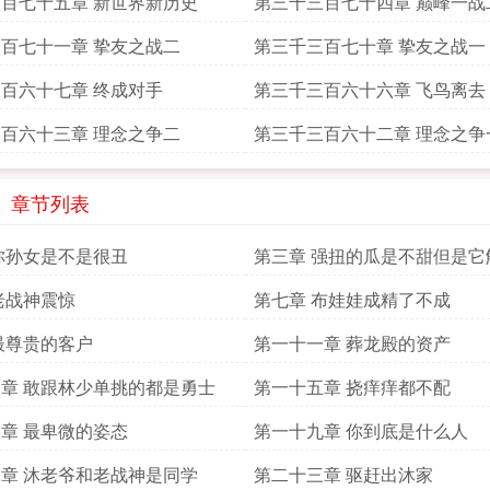
百七十五章 新世界新历史
第三千三百七十四章 巅峰一战
百七十一章 挚友之战二
第三千三百七十章 挚友之战一
百六十七章 终成对手
第三千三百六十六章 飞鸟离去
百六十三章 理念之争二
第三千三百六十二章 理念之争
》章节列表
你孙女是不是很丑
第三章 强扭的瓜是不甜但是它
老战神震惊
第七章 布娃娃成精了不成
最尊贵的客户
第一十一章 葬龙殿的资产
章 敢跟林少单挑的都是勇士
第一十五章 挠痒痒都不配
章 最卑微的姿态
第一十九章 你到底是什么人
章 沐老爷和老战神是同学
第二十三章 驱赶出沐家