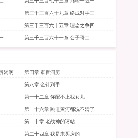
二
第三千三百七十三章 巅峰一战一
第三千三百六十九章 终成对手三
第三千三百六十五章 理念之争四
一
第三千三百六十一章 公子哥二
解渴啊
第四章 奉旨洞房
第八章 金针到手
第一十二章 你配不上我女儿
第一十六章 跳进黄河都洗不清了
第二十章 老战神的请帖
第二十四章 我是来买房的