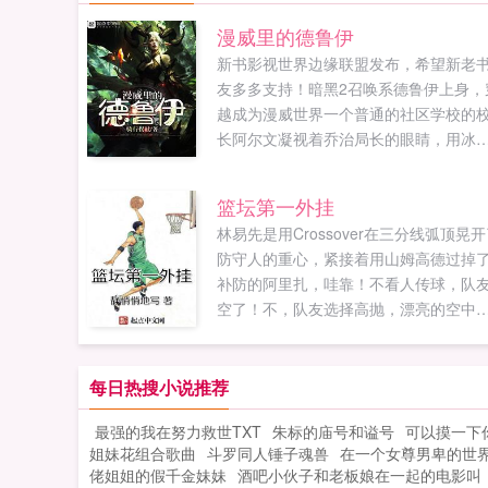
漫威里的德鲁伊
新书影视世界边缘联盟发布，希望新老
友多多支持！暗黑2召唤系德鲁伊上身，
越成为漫威世界一个普通的社区学校的
长阿尔文凝视着乔治局长的眼睛，用冰
的声音说道我要把那些利用我的学生去
坏事的人渣从他们的老巢里挖出来。我
篮坛第一外挂
把他们的心掏出来看看，让他们付出终
林易先是用Crossover在三分线弧顶晃
难忘的代价。我要让他们知道！这里是
防守人的重心，紧接着用山姆高德过掉
的学校！这里是我的地盘！...
补防的阿里扎，哇靠！不看人传球，队
空了！不，队友选择高抛，漂亮的空中
力！等等，怎么有点奇怪呢？因为完成
上动作的是一位七尺大个。这是一段热
沸腾的篮球故事。书友群484028022，
每日热搜小说推荐
迎大家进群聊天！...
最强的我在努力救世TXT
朱标的庙号和谥号
可以摸一下
姐妹花组合歌曲
斗罗同人锤子魂兽
在一个女尊男卑的世
佬姐姐的假千金妹妹
酒吧小伙子和老板娘在一起的电影叫