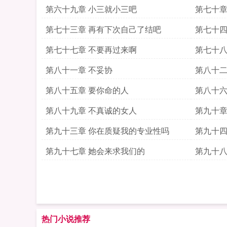
第六十九章 小三就小三吧
第七十章
第七十三章 再有下次自己了结吧
第七十四
第七十七章 不要再过来啊
第七十八
第八十一章 不妥协
第八十二
第八十五章 要你命的人
第八十六
第八十九章 不真诚的女人
第九十章
第九十三章 你在质疑我的专业性吗
第九十四
第九十七章 她会来求我们的
第九十八
热门小说推荐