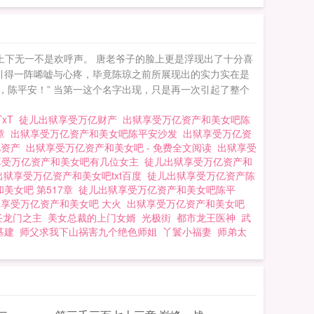
个唐家上下无一不是欢呼声。 唐老爷子的脸上更是浮现出了十分喜
是引得一阵唏嘘与心疼，毕竟陈琼之前所展现出的实力实在是
，陈平安！” 当第一这个名字出现，只是再一次引起了整个
TxT
徒儿出狱享受万亿财产
出狱享受万亿资产和美女吧陈
几章
出狱享受万亿资产和美女吧陈平安沙发
出狱享受万亿资
亿资产
出狱享受万亿资产和美女吧 - 免费全文阅读
出狱享受
享受万亿资产和美女吧有几位女主
徒儿出狱享受万亿资产和
出狱享受万亿资产和美女吧txt百度
徒儿出狱享受万亿资产陈
美女吧 第517章
徒儿出狱享受万亿资产和美女吧陈平
狱享受万亿资产和美女吧 大火
出狱享受万亿资产和美女吧
任龙门之主
美女总裁的上门女婿
光极街
都市龙王医神
武
基建
师父求我下山祸害九个绝色师姐
丫鬟小福妻
师弟太