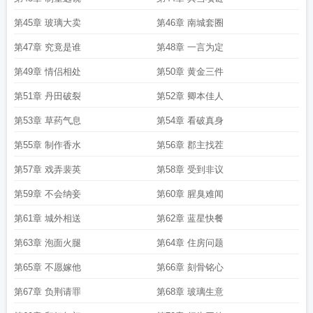
第45章 玻璃大卖
第46章 南城套圈
第47章 究竟是谁
第48章 一言为定
第49章 情侣相处
第50章 黄金三件
第51章 丹田破裂
第52章 卿本佳人
第53章 草药气息
第54章 看破真身
第55章 制作香水
第56章 郡主找茬
第57章 戏弄裴英
第58章 受到非议
第59章 不会纳妾
第60章 腥臭难闻
第61章 城外相送
第62章 蓝星快餐
第63章 泡面火腿
第64章 住房问题
第65章 不愿嫁他
第66章 刻骨铭心
第67章 负荆请罪
第68章 玻璃生意