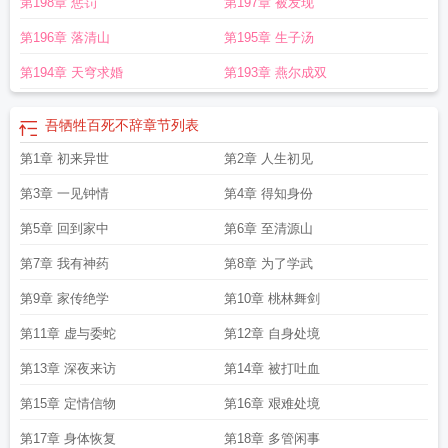
第198章 惩罚
第197章 被发现
第196章 落清山
第195章 生子汤
第194章 天穹求婚
第193章 燕尔成双
吾牺牲百死不辞
章节列表
第1章 初来异世
第2章 人生初见
第3章 一见钟情
第4章 得知身份
第5章 回到家中
第6章 至清源山
第7章 我有神药
第8章 为了学武
第9章 家传绝学
第10章 桃林舞剑
第11章 虚与委蛇
第12章 自身处境
第13章 深夜来访
第14章 被打吐血
第15章 定情信物
第16章 艰难处境
第17章 身体恢复
第18章 多管闲事