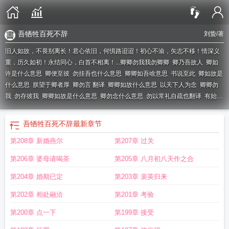
吾牺牲百死不辞
刘蛰
/著
旧人如故，不畏别离长！君心依旧，何惧路迢迢！初心不渝，矢志不移！情深义
重，历久如初！永结同心，白首不相离！...
卿卿勿我我勿卿卿
卿乃吾故人
卿如
许是什么意思
卿便至彼
勿挂吾也什么意思
卿卿如吾啥意思
书说至此
卿如故是
什么意思
朕望于卿者厚
卿勿言 翻译
卿卿如故什么意思
以天下人为念
卿卿勿
我
勿存彼我
卿卿如故是什么意思
卿勿念什么意思
勿以常礼自疏也翻译
有始有
终
我勿卿卿
卿自为所欲
吾牺牲百死不辞
卿卿如吾是什么意思
卿如是什么意
思
吾牺牲百死不辞
最新章节
第208章 新婚燕尔
第207章 过关
第206章 婆母请喝茶
第205章 八月初八天作之合
第204章 婚期已定
第203章 裴英归来
第202章 相处融洽
第201章 考验
第200章 点一下
第199章 接受