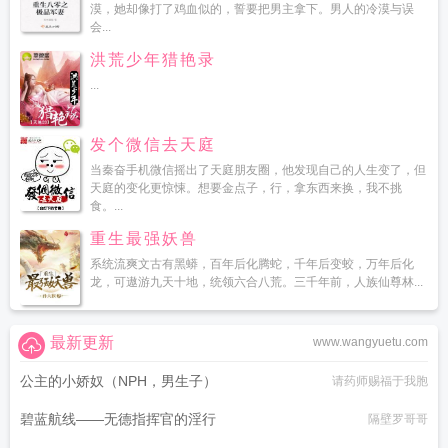
漠，她却像打了鸡血似的，誓要把男主拿下。男人的冷漠与误
会...
洪荒少年猎艳录
...
发个微信去天庭
当秦奋手机微信摇出了天庭朋友圈，他发现自己的人生变了，但
天庭的变化更惊悚。想要金点子，行，拿东西来换，我不挑
食。...
重生最强妖兽
系统流爽文古有黑蟒，百年后化腾蛇，千年后变蛟，万年后化
龙，可遨游九天十地，统领六合八荒。三千年前，人族仙尊林...
最新更新
www.wangyuetu.com
公主的小娇奴（NPH，男生子）
请药师赐福于我胞
碧蓝航线——无德指挥官的淫行
隔壁罗哥哥