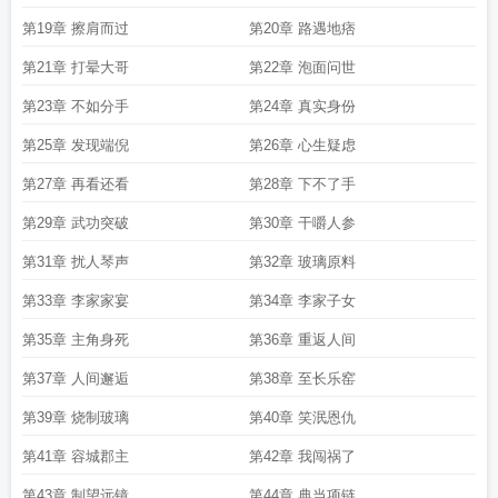
第19章 擦肩而过
第20章 路遇地痞
第21章 打晕大哥
第22章 泡面问世
第23章 不如分手
第24章 真实身份
第25章 发现端倪
第26章 心生疑虑
第27章 再看还看
第28章 下不了手
第29章 武功突破
第30章 干嚼人参
第31章 扰人琴声
第32章 玻璃原料
第33章 李家家宴
第34章 李家子女
第35章 主角身死
第36章 重返人间
第37章 人间邂逅
第38章 至长乐窑
第39章 烧制玻璃
第40章 笑泯恩仇
第41章 容城郡主
第42章 我闯祸了
第43章 制望远镜
第44章 典当项链