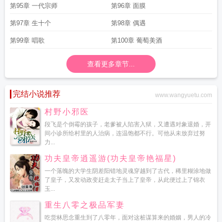
第95章 一代宗师
第96章 面膜
第97章 生十个
第98章 偶遇
第99章 唱歌
第100章 葡萄美酒
查看更多章节...
完结小说推荐
www.wangyuetu.com
村野小邪医
段飞是个倒霉的孩子，老爹被人陷害入狱，又遭遇对象退婚，开
间小诊所给村里的人治病，连温饱都不行。可他从未放弃过努
力...
功夫皇帝逍遥游(功夫皇帝艳福星)
一个落魄的大学生阴差阳错地灵魂穿越到了古代，稀里糊涂地做
了皇子，又发动政变赶走太子当上了皇帝，从此便过上了锦衣
玉...
重生八零之极品军妻
吃货林思念重生到了八零年，面对这桩谋算来的婚姻，男人的冷