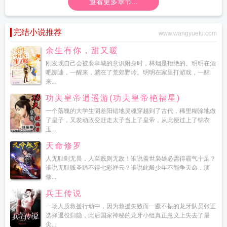
查看更多章节...
完结小说推荐
www.wangyuetu.com
余生有你，甜又暖
刚发现自己会被裴聿城的意识附身时，林烟是拒绝的。明明在酒
吧蹦迪，一醒来，躺在了荒郊野岭。明明在家里打游戏，一醒
来...
功夫皇帝逍遥游(功夫皇帝艳福星)
一个落魄的大学生阴差阳错地灵魂穿越到了古代，稀里糊涂地做
了皇子，又发动政变赶走太子当上了皇帝，从此便过上了锦衣
玉...
天命修罗
人无耻则无畏，人至贱则无敌！谁说盖世枭雄必需得霸气十足？
谁说无耻贱圣踏不得七彩祥云？谁说此般少年不能争天命，演
修...
兵王传说
一场人质救援行动中，因为救援失败而一蹶不振的龙牙队员张正
选择退役归隐，此后国家神秘的龙牙小组真正意义上失去了最
尖...