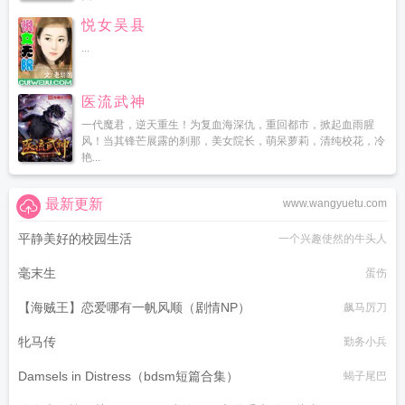
悦女吴县
...
医流武神
一代魔君，逆天重生！为复血海深仇，重回都市，掀起血雨腥
风！当其锋芒展露的刹那，美女院长，萌呆萝莉，清纯校花，冷
艳...
最新更新
www.wangyuetu.com
平静美好的校园生活
一个兴趣使然的牛头人
毫末生
蛋伤
【海贼王】恋爱哪有一帆风顺（剧情NP）
飙马厉刀
牝马传
勤务小兵
Damsels in Distress（bdsm短篇合集）
蝎子尾巴