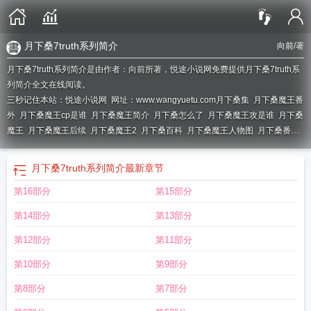
月下桑7truth系列简介
向前
/著
月下桑7truth系列简介是由作者：向前所著，悦途小说网免费提供月下桑7truth系
列简介全文在线阅读。
三秒记住本站：悦途小说网 网址：www.wangyuetu.com
月下桑集
月下桑魔王番
外
月下桑魔王cp是谁
月下桑魔王简介
月下桑怎么了
月下桑魔王攻是谁
月下桑
魔王
月下桑魔王后续
月下桑魔王2
月下桑百科
月下桑魔王人物图
月下桑番
外
月下桑7truth系列简介
月下桑魔王剧透
月下桑攻控
月下桑实体书
月下桑顺
序
月下桑魔王开车
月下桑 作品
月下桑 作品集
月下桑7truth全
7 truth05附身
月下桑7truth系列简介
最新章节
月下桑
月下桑的7truth
月下桑魔王车
月下桑的新书
第16部分
第15部分
第14部分
第13部分
第12部分
第11部分
第10部分
第9部分
第8部分
第7部分