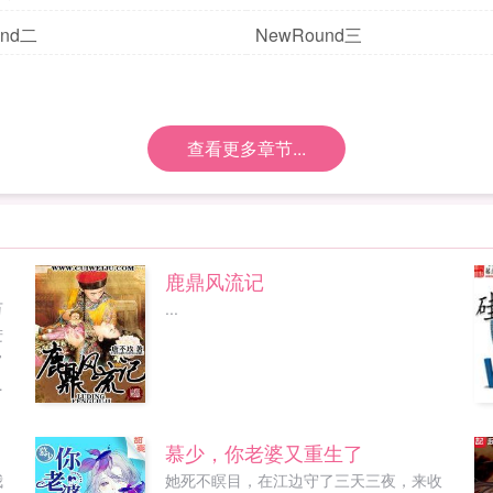
und二
NewRound三
查看更多章节...
鹿鼎风流记
万
...
进
常
打
踹
想
慕少，你老婆又重生了
强
我
她死不瞑目，在江边守了三天三夜，来收
，