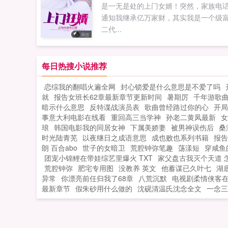
是一无是处的上门女婿！突然，家族电
颤栗世界似乎并...
通知我继承亿万家财，其实我是一个级
二代...
每日热搜小说推荐
恋综我的翻唱火遍全网
封心锁爱是什么意思是不爱了吗
就
报告女班长62章最新章节更新时间
暑期厉
千年游歌
暗示什么意思
反特谍战演员表
歌曲曾经路过你的心
开局
事意大利电影在线看
重回高三当学神
孙老二黄凤最新
女
琅
韩国电影我的同居女神
下属美娇妻
被男神误伤后
桑
时光陆青芜
以夜继日之成语意思
成也败也系列书籍
报告
朗 百合abo
世子的女暗卫
荒腔钟弥笔趣
荡漾短
穿咸鱼
团宠小锦鲤在带娃综艺里爆火 TXT
家父盘古我灭个天道 
荒腔钟弥
肥宅专用图
没教养 英文
他蓄谋已久叶七
湖
异常
你漂亮前任归我了68章
八荒沉默
电视剧柔情侠客
最新章节
假朱砂用什么做的
沈砚清温氏沈念全文
一念三