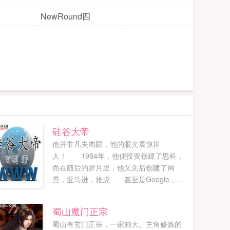
NewRound四
硅谷大帝
他并非凡夫肉眼，他的眼光震惊世
人！ 1984年，他便投资创建了思科，
而在随后的岁月里，他又先后创建了网
景，亚马逊，雅虎 甚至是Google，
ICQ...
蜀山魔门正宗
蜀山有玄门正宗，一家独大。主角修炼的