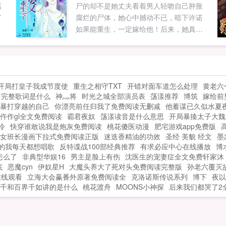
话
尸的却不是她丈夫看着男人轻吻自己肿胀
富
腐烂的尸体，她心中撼动不已，暗下许诺
如果能重生，一定嫁给他！后来，她真的
重生了，却成了他妹妹（⊙o⊙）慕容承说
你再敢死给我看，我不介意变个态，和尸
体洞房。她欲哭无泪，我滴哥！你早就变
态了好么？！轻松搞笑，重口甜爽，可放
开局打皇子我成节度使
重生之相守TXT
开错对面车道怎么处理
黄老六
心阅读...
曲完整歌词是什么
神灬将
时光之城全部演员表
荡漾推荐
博筑
嫁给前
暴打穿越的自己
你漂亮前任归我了免费阅读无删减
他蓄谋已久似水夏
仵作gl全文免费阅读
霸君夜奴
荡漾读音是什么意思
开局暴揍太子大魏
泠
快穿谁敢说我是炮灰免费阅读
桃花傻医动漫
肥宅游戏app免费版
女班长漫画下拉式免费阅读正版
迷迭香精油的功效
圣经 美貌 经文
墨
的我每天都想唱歌
反特谍战100部经典推荐
有求必应中心在线播放
博
怎么了
非典型华娱16
男主是脸上有伤
沈医生的宠妻症全文免费轩家沐
底
恶魔cyn
伊奴星H
大魔头养大了死对头免费阅读完整版
孙老六覆灭
在线观看
立海大会赢番外原著免费阅读全
克洛诺斯传说系列
博下
夜以
千和百界千如讲的是什么
桃花渡舟
MOONS小神探
后来我们都哭了2