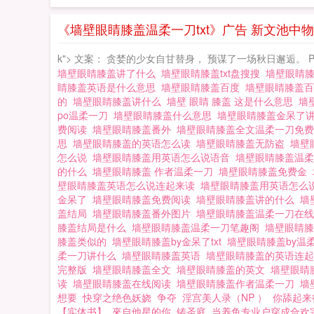
《墙壁眼睛膝盖温柔一刀txt》广告 新文池中物
k"> 文案： 贪婪的少女自甘替身， 预谋了一场秋日邂逅。 
墙壁眼睛膝盖讲了什么
墙壁眼睛膝盖txt盘搜搜
墙壁眼睛
睛膝盖英语是什么意思
墙壁眼睛膝盖百度
墙壁眼睛膝盖
的
墙壁眼睛膝盖讲什么
墙壁 眼睛 膝盖 这是什么意思
墙
po温柔一刀
墙壁眼睛膝盖什么意思
墙壁眼睛膝盖金呆了
费阅读
墙壁眼睛膝盖番外
墙壁眼睛膝盖全文温柔一刀免
思
墙壁眼睛膝盖的英语怎么读
墙壁眼睛膝盖无防盗
墙壁
怎么说
墙壁眼睛膝盖用英语怎么说语音
墙壁眼睛膝盖温柔
的什么
墙壁眼睛膝盖 作者温柔一刀
墙壁眼睛膝盖免费金
壁眼睛膝盖英语怎么说连起来读
墙壁眼睛膝盖用英语怎么
金呆了
墙壁眼睛膝盖免费阅读
墙壁眼睛膝盖讲的什么
墙
盖结局
墙壁眼睛膝盖番外图片
墙壁眼睛膝盖温柔一刀在
膝盖结局是什么
墙壁眼睛膝盖温柔一刀笔趣阁
墙壁眼睛
膝盖类似的
墙壁眼睛膝盖by金呆了txt
墙壁眼睛膝盖by温
柔一刀讲什么
墙壁眼睛膝盖英语
墙壁眼睛膝盖的英语连
完整版
墙壁眼睛膝盖全文
墙壁眼睛膝盖的英文
墙壁眼睛
读
墙壁眼睛膝盖在线阅读
墙壁眼睛膝盖作者温柔一刀
墙
想要
快穿之绝色妖娆
争夺
淫宫美人录（NP ）
你舔起来
【实体书】
來自他星的你
铸圣庭
当养鱼专业户穿成合欢