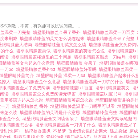
PS不刺激，不黄，有兴趣可以试试阅读。...
膝盖温柔一刀完整
墙壁眼睛膝盖金呆了番外
墙壁眼睛膝盖温柔一刀百度
百度未删减
墙壁眼睛膝盖的英文怎么说连起来
墙壁眼睛膝盖金呆了完整
壁眼睛膝盖大结局
墙壁眼睛膝盖用英文怎么读
墙壁眼睛膝盖全文免费阅
讲的什么
墙壁眼睛膝盖类似
墙壁眼睛膝盖的英语怎么说
墙壁眼睛膝盖tx
费阅读
墙壁眼睛膝盖楼道里的三个问题
墙壁眼睛膝盖温柔一刀结局
墙壁
眼睛膝盖英文合起来什么意思
墙壁眼睛膝盖 金呆了
墙壁眼睛膝盖在哪
一刀po
墙壁眼睛膝盖番外txt
墙壁眼睛膝盖好看吗
墙壁眼睛膝盖温柔
墙壁眼睛膝盖简介
墙壁眼睛膝盖 温柔一刀txt
墙壁眼睛膝盖合起来什么
说撩人
墙壁眼睛膝盖是什么意思
墙壁眼睛膝盖温柔一刀讲的什么
墙壁眼
壁眼睛膝盖金呆了免费阅读
墙壁眼睛膝盖txt 百度
墙壁眼睛膝盖英文
墙
线阅读
墙壁眼睛膝盖全文免费阅读无弹窗
墙壁眼睛膝盖txt宝书网
墙壁眼
膝盖用英语连起来怎么说
墙壁眼睛膝盖英语怎么说
墙壁眼睛膝盖讲的是
柔一刀
墙壁眼睛膝盖 番外
墙壁眼睛膝盖温柔一刀哪里可以看
墙壁眼睛膝
起来怎么读
墙壁眼睛膝盖的英语是什么意思
墙壁眼睛膝盖完整
墙壁眼睛
膝盖是什么
墙壁眼睛膝盖全文阅读金呆了
墙壁眼睛膝盖全文阅读笔趣
壁眼睛膝盖怎么读
墙壁眼睛膝盖温柔一刀讲了什么
墙壁眼睛膝盖金呆
很甜(快穿）
桃挖核香蕉扒
不是梦
改命渣女集邮史训犬
逃之娆娆
穿成
宗女修
影后马甲掉光没
爱欲边缘 (豪门权斗NP)
总有男人勾引她搞婚外情