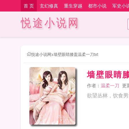
首 页
玄幻修真
重生穿越
都市小说
军史小
悦途小说网
悦途小说网
>
墙壁眼睛膝盖温柔一刀txt
墙壁眼睛膝
作者：
温柔一刀
更新