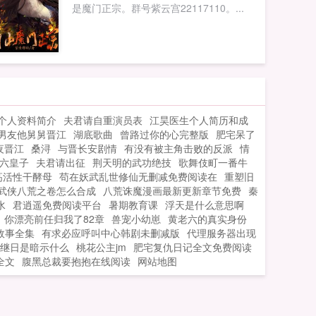
是魔门正宗。群号紫云宫22117110。...
个人资料简介
夫君请自重演员表
江昊医生个人简历和成
男友他舅舅晋江
湖底歌曲
曾路过你的心完整版
肥宅呆了
夜晋江
桑浔
与晋长安剧情
有没有被主角击败的反派
情
六皇子
夫君请出征
荆天明的武功绝技
歌舞伎町一番牛
高活性干酵母
苟在妖武乱世修仙无删减免费阅读在
重塑旧
武侠八荒之卷怎么合成
八荒诛魔漫画最新更新章节免费
秦
水
君逍遥免费阅读平台
暑期教育课
浮天是什么意思啊
你漂亮前任归我了82章
兽宠小幼崽
黄老六的真实身份
故事全集
有求必应呼叫中心韩剧未删减版
代理服务器出现
继日是暗示什么
桃花公主jm
肥宅复仇日记全文免费阅读
全文
腹黑总裁要抱抱在线阅读
网站地图