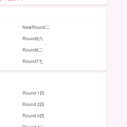
NewRound二
Round8六
Round8二
Round7七
Round 1四
Round 2四
Round 3四
Round 4二