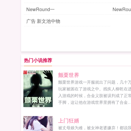
NewRound一
NewRo
广告 新文池中物
热门小说推荐
颤栗世界
颤栗世界游戏一开服就出了问题，几十
玩家被困在了游戏之中。残疾人柳乾在
入游戏的时候，合金义肢被误判成了正
手脚，这让他在游戏世界里拥有了合金
造的四肢。一拳能打断一棵树，一脚能
倒一堵墙。开了这么大的挂，柳乾当然
上门狂婿
要好好玩下去，成为这款末日游戏里最
被丈母娘为难，被女神老婆嫌弃！都说
大的存在。玩久了之后，柳乾慢慢发现