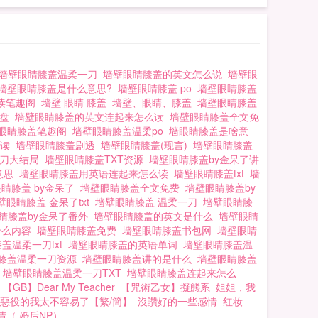
墙壁眼睛膝盖温柔一刀
墙壁眼睛膝盖的英文怎么说
墙壁眼
墙壁眼睛膝盖是什么意思?
墙壁眼睛膝盖 po
墙壁眼睛膝盖
读笔趣阁
墙壁 眼睛 膝盖
墙壁、眼睛、膝盖
墙壁眼睛膝盖
t盘
墙壁眼睛膝盖的英文连起来怎么读
墙壁眼睛膝盖全文免
眼睛膝盖笔趣阁
墙壁眼睛膝盖温柔po
墙眼睛膝盖是啥意
阅读
墙壁眼睛膝盖剧透
墙壁眼睛膝盖(现言)
墙壁眼睛膝盖
一刀大结局
墙壁眼睛膝盖TXT资源
墙壁眼睛膝盖by金呆了讲
意思
墙壁眼睛膝盖用英语连起来怎么读
墙壁眼睛膝盖txt
墙
睛膝盖 by金呆了
墙壁眼睛膝盖全文免费
墙壁眼睛膝盖by
壁眼睛膝盖 金呆了txt
墙壁眼睛膝盖 温柔一刀
墙壁眼睛膝
睛膝盖by金呆了番外
墙壁眼睛膝盖的英文是什么
墙壁眼睛
什么内容
墙壁眼睛膝盖免费
墙壁眼睛膝盖书包网
墙壁眼睛
盖温柔一刀txt
墙壁眼睛膝盖的英语单词
墙壁眼睛膝盖温
膝盖温柔一刀资源
墙壁眼睛膝盖讲的是什么
墙壁眼睛膝盖
阁
墙壁眼睛膝盖温柔一刀TXT
墙壁眼睛膝盖连起来怎么
了
【GB】Dear My Teacher
【咒術乙女】擬態系
姐姐，我
惡役的我太不容易了【繁/簡】
沒讚好的一些感情
红妆
（ 婚后NP）