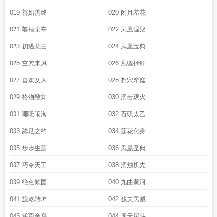
019 善始善终
020 闭月羞花
021 姜桂余辛
022 凤凰涅槃
023 初遇龙吉
024 凤凰宝典
025 空穴来风
026 见缝插针
027 喜欢女人
028 扫穴犁庭
029 格物致知
030 洞若观火
031 哪吒闹海
032 石矶太乙
033 舔足之约
034 莲花化身
035 步步生莲
036 凤凰圣典
037 巧夺天工
038 洞烛机先
039 绝色倾国
040 九曲黄河
041 旋乾转坤
042 独夫民贼
043 雀羽金乌
044 周天星斗