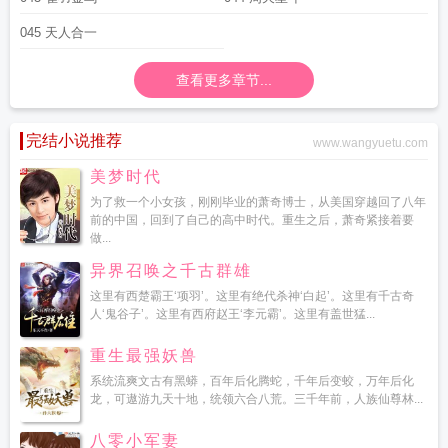
045 天人合一
查看更多章节...
完结小说推荐
www.wangyuetu.com
美梦时代
为了救一个小女孩，刚刚毕业的萧奇博士，从美国穿越回了八年
前的中国，回到了自己的高中时代。重生之后，萧奇紧接着要
做...
异界召唤之千古群雄
这里有西楚霸王‘项羽’。这里有绝代杀神‘白起’。这里有千古奇
人‘鬼谷子’。这里有西府赵王‘李元霸’。这里有盖世猛...
重生最强妖兽
系统流爽文古有黑蟒，百年后化腾蛇，千年后变蛟，万年后化
龙，可遨游九天十地，统领六合八荒。三千年前，人族仙尊林...
八零小军妻