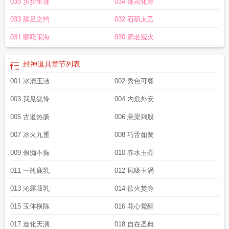
035 步步生莲
034 莲花化身
033 舔足之约
032 石矶太乙
031 哪吒闹海
030 洞若观火
封神道具
章节列表
001 冰清玉洁
002 秀色可餐
003 我见犹怜
004 内危外安
005 古道热肠
006 悬梁刺股
007 冰火九重
008 巧舌如簧
009 假痴不癫
010 春水玉壶
011 一瓶鹿乳
012 凤吸玉涡
013 沁露菽乳
014 欲火焚身
015 玉体横陈
016 花心觉醒
017 造化天演
018 自在圣典