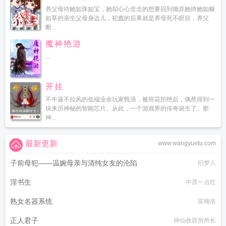
养父母待她如珠如宝，她却心心念念的想要回到抛弃她待她如糠
如草的亲生父母身边儿，犯蠢的后果就是养母死不瞑目，养父
断...
魔神艳游
...
开挂
不牛逼不拉风的低端业余玩家甄浪，被班花拒绝后，偶然得到一
块来历神秘的智能芯片。从此，一个游戏界的传奇诞生了。那
神...
最新更新
www.wangyuetu.com
子前母犯——温婉母亲与清纯女友的沦陷
织梦人
淫书生
中原一点红
熟女名器系统
富梅洛
正人君子
神仙收容所所长