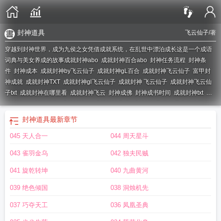
封神道具
飞云仙子
/著
穿越到封神世界，成为九侯之女凭借成就系统，在乱世中漂泊成长这是一个成语
词典与美女养成的故事
成就封神abo
成就封神百合abo
封神任务流程
封神条
件
封神成本
成就封神by飞云仙子
成就封神gL百合
成就封神飞云仙子
富甲封
神成就
成就封神TXT
成就封神gl飞云仙子
成就封神 飞云仙子
成就封神飞云仙
子txt
成就封神在哪里看
成就封神飞云
封神成佛
封神成书时间
成就封神txt
成
就封神(gl)
封神操作
成就封神by
成就封神芈璃
成就封神飞云仙子为什么不更新
了
封神第一部成就
封神成道
封神gl
封神道具
成就封神御宅屋
成就封神云仙
封神道具
最新章节
子
成就封神作者飞云仙子
成就封神之飞云仙子TXT目录
成就封神by小春颂
045 天人合一
044 周天星斗
歌
成就封神飞云仙子n
成就封神飞云仙子po18
成就封神芈璃飞云仙子
成就封
神飞云仙子最新章节更新时间
封神传说成就
成就封神飞云仙子最新章节更新
封
043 雀羽金乌
042 独夫民贼
神地点
成就封神百合
041 旋乾转坤
040 九曲黄河
039 绝色倾国
038 洞烛机先
037 巧夺天工
036 凤凰圣典