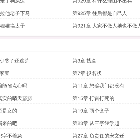
章 走了狗屎运
第929章 有什么理由不出兵
章 拉他老子下马
第925章 往后都是自己人
章 狸猫换太子
第921章 大家不做人她也不做
都少爷了还逃荒
第3章 找食
传家宝
第7章 投名状
 咱能省点心吗
第11章 想骗我门都没有
 真实的晴天霹雳
第15章 打雷打死的
 还是女的
第19章 两个盒子
 捐来的吧
第23章 从三字经学起
 识字不着急
第27章 负责任的宋文迁