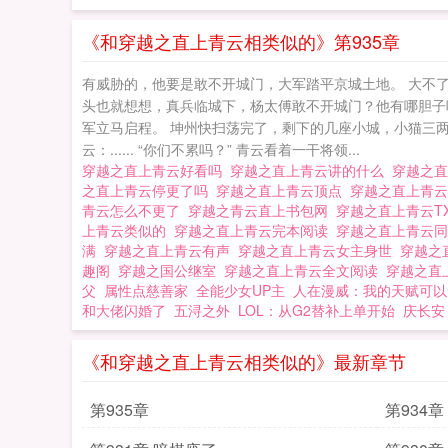
《和穿越之直上青云相类似的》第935章
有威胁的，他要是敢不开城门，大军踏平京城土地。 大不
头也就想想，真兵临城下，杨太傅敢不开城门？他有哪胆子
军立马启程。 坤州快扫荡完了，剩下的几座小城，小猫三
云：...... “你们不累吗？” 青云看着一干将领...
穿越之直上青云好看吗
穿越之直上青云讲的什么
穿越之
之直上青云停更了吗
穿越之直上青云顶点
穿越之直上青
青云怎么不更了
穿越之青云直上书包网
穿越之直上青云T
上青云类似的
穿越之直上青云完本阅读
穿越之直上青云
满
穿越之直上青云有声
穿越之直上青云女主身世
穿越之
趣阁
穿越之国公继室
穿越之直上青云全文阅读
穿越之直
父
属性点慈善家
全能少女UP主
人在漫威：我的天赋可以
和大佬闪婚了
五浔之外
LOL：从G2替补上单开始
庆长安
《和穿越之直上青云相类似的》最新章节
第935章
第934