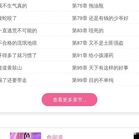
 我不生气真的
第75章 拖油瓶
 被蛇咬了
第79章 还是有钱的少爷好
 一直逃荒不可能的
第83章 噎死的
 不合格的流氓地痞
第87章 又不是土匪强盗
 吓得多了就习惯了
第91章 给小孩灌药
 转道黄鼓山
第95章 天下有这样的好事
 喝了还要带走
第99章 目的不单纯
查看更多章节...
色间道