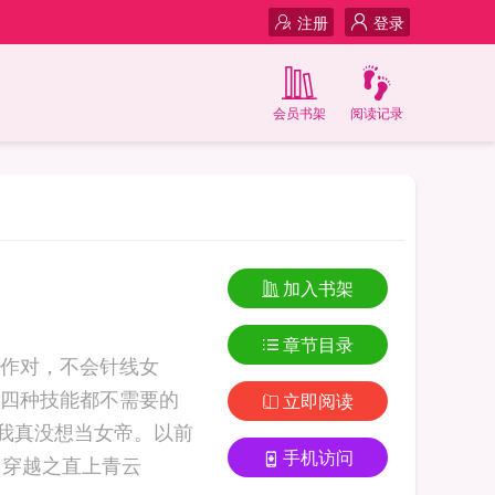
注册
登录
会员书架
阅读记录
加入书架
章节目录
作对，不会针线女
四种技能都不需要的
立即阅读
我真没想当女帝。以前
手机访问
的小弟，现在的文武百官：对的，对的，你说的都对，是我们逼着你当的... 穿越之直上青云