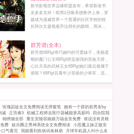
新书影视世界边缘联盟发布，希望新老书
友多多支持！暗黑2召唤系德鲁伊上身，穿
越成为漫威世界一个普通的社区学校的校
长阿尔文凝视着乔治局长的眼睛，用冰冷
的声音说道我要把那些利用我的学生去干
坏事的人渣从他们的老巢里挖出来。我要
群芳谱(全本)
把他们的心掏出来看看，让他们付出终生
群芳谱ltBRgt乖巧婉约的可爱妹子，美丽柔
难忘的代价。我要让他们知道！这里是我
顺的魔门公主ltBRgt骄蛮倔强的异族天骄，
的学校！这里是我的地盘！...
心比天高的武林玉女ltBRgt她们最后都属于
谁呢？ltBRgt且看年少英俊的少将军，流落
江湖的一番奇遇。ltBRgt本书原名玉笛白
马。ltfontgt...
玫瑰囚徒全文免费阅读无弹窗笔
她有一个群的前男友by
删减
正浩睿3
机械工程师去医疗器械能拿高薪吗
四合院我
锦绣烟全部
重生安陵容娘娘万福金安免费
谁说没有灵根
源免费
娱乐圈之男神系统全文免费阅读
小恶魔义妹正版安
一口气看完
我能看到疾病词条林易
月球车机器人叫什么名