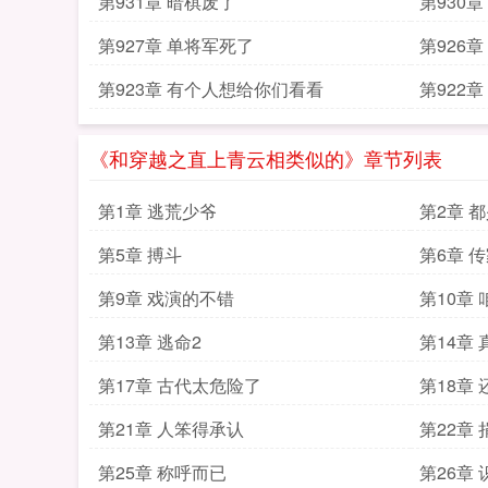
第931章 暗棋废了
第930
第927章 单将军死了
第926
第923章 有个人想给你们看看
第922
《和穿越之直上青云相类似的》章节列表
第1章 逃荒少爷
第2章 
第5章 搏斗
第6章 
第9章 戏演的不错
第10章
第13章 逃命2
第14章
第17章 古代太危险了
第18章
第21章 人笨得承认
第22章
第25章 称呼而已
第26章