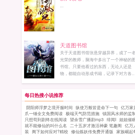
...
天道图书馆
关于天道图书馆张悬穿越异界，成了一
光荣的教师，脑海中多出了一个神秘的
书馆。只要他看过的东西，无论人还是
物，都能自动形成书籍，记录下对方各
各样的缺点，于是，他牛大了！教学生
徒弟，开堂授课，调教最强者，传授天
下。灼阳大帝，你怎么不喜欢穿内裤啊
每日热搜小说推荐
堂堂大帝，能不能注意点形象？玲珑仙
阴阳师浮梦之境开服时间
纵使万般皆是命下一句
亿万家
子，你如果晚上再失眠，可以找我嘛，
爪一锤全文免费阅读
极端天气防范措施
镇国风水师的监
这个人唱安眠曲很有一套的！还有你，
只想苟到剧终在线阅读
望余雪广播剧mp3
绯闻I
姐姐催
坤魔君，能不能少吃点大葱，想把老子
就不能修仙的叫什么名
二十五岁才激活神豪 笔趣阁
亿万
死吗？这是一个师道传承，培养指点世
装
阁下如何应对?精校
修仙炼妖传免费开通版
家族崛起