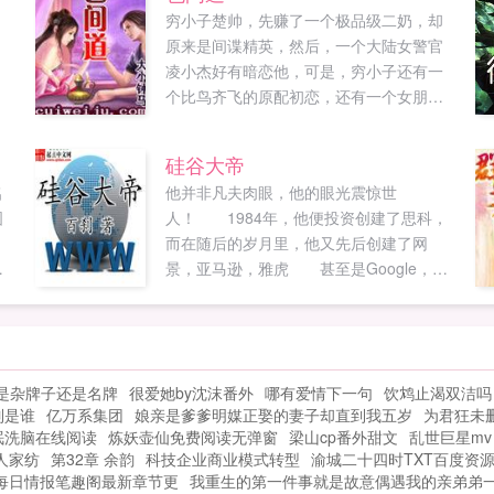
穷小子楚帅，先赚了一个极品级二奶，却
原来是间谍精英，然后，一个大陆女警官
凌小杰好有暗恋他，可是，穷小子还有一
个比鸟齐飞的原配初恋，还有一个女朋友
的死党小魔女蓝菲，还有几乎是后宫佳丽
如云，不过，一个个美眉都有好神秘的身
硅谷大帝
份，你中有我，我中有你...
名
他并非凡夫肉眼，他的眼光震惊世
图
人！ 1984年，他便投资创建了思科，
而在随后的岁月里，他又先后创建了网
种
景，亚马逊，雅虎 甚至是Google，
收
ICQ...
？
是杂牌子还是名牌
很爱她by沈沫番外
哪有爱情下一句
饮鸩止渴双洁吗
我
制是谁
亿万系集团
娘亲是爹爹明媒正娶的妻子却直到我五岁
为君狂未
乾
眠洗脑在线阅读
炼妖壶仙免费阅读无弹窗
梁山cp番外甜文
乱世巨星mv
熏
人家纺
第32章 余韵
科技企业商业模式转型
渝城二十四时TXT百度资
界
每日情报笔趣阁最新章节更
我重生的第一件事就是故意偶遇我的亲弟弟