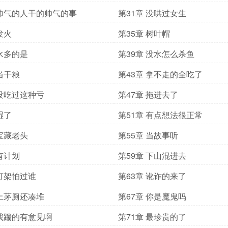
 帅气的人干的帅气的事
第31章 没哄过女生
发火
第35章 树叶帽
 水多的是
第39章 没水怎么杀鱼
 当干粮
第43章 拿不走的全吃了
 没吃过这种亏
第47章 拖进去了
湿了
第51章 有点想法很正常
 宝藏老头
第55章 当故事听
 有计划
第59章 下山混进去
 打架怕过谁
第63章 讹诈的来了
 上茅厕还凑堆
第67章 你是魔鬼吗
 我踹的有意见啊
第71章 最珍贵的了