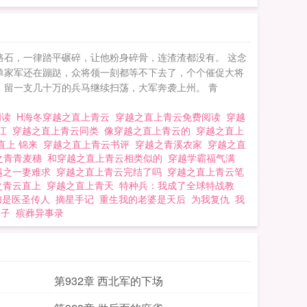
路石，一律踏平碾碎，让他粉身碎骨，连渣渣都没有。 这念
单家军还在蹦跶，众将领一刻都等不下去了，个个催促大将
 留一支几十万的兵马继续扫荡，大军奔袭上州。 青
阅读
H海冬穿越之直上青云
穿越之直上青云免费阅读
穿越
晋江
穿越之直上青云同类
像穿越之直上青云的
穿越之直上
直上 锦来
穿越之直上青云书评
穿越之青溪农家
穿越之直
之青青麦穗
和穿越之直上青云相类似的
穿越学霸福气满
越之一妻难求
穿越之直上青云完结了吗
穿越之直上青云笔
之青云直上
穿越之直上青天
特种兵：我成了全球特战教
妇是医圣传人
摘星手记
重生我的老婆是天后
为我复仇
我
之子
殡葬异事录
第932章 西北军的下场