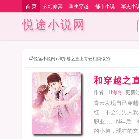
首 页
玄幻修真
重生穿越
都市小说
军史小
悦途小说网
悦途小说网
>
和穿越之直上青云相类似的
和穿越之
作者：
H海冬
更新时间
青云发现自己穿越
红，不会讨男人欢
职业……N年后，