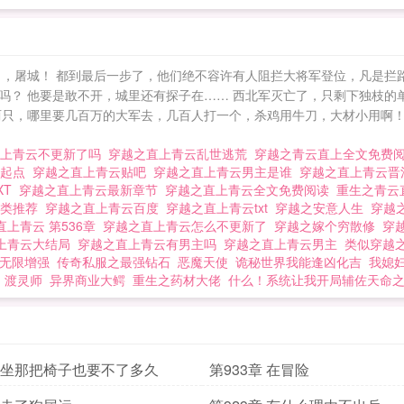
了，屠城！ 都到最后一步了，他们绝不容许有人阻拦大将军登位，凡是拦
吗？ 他要是敢不开，城里还有探子在…… 西北军灭亡了，只剩下独枝的
两只，哪里要几百万的大军去，几百人打一个，杀鸡用牛刀，大材小用啊！
直上青云不更新了吗
穿越之直上青云乱世逃荒
穿越之青云直上全文免费
云起点
穿越之直上青云贴吧
穿越之直上青云男主是谁
穿越之直上青云
XT
穿越之直上青云最新章节
穿越之直上青云全文免费阅读
重生之青云
同类推荐
穿越之直上青云百度
穿越之直上青云txt
穿越之安意人生
穿越
直上青云 第536章
穿越之直上青云怎么不更新了
穿越之嫁个穷散修
穿
上青云大结局
穿越之直上青云有男主吗
穿越之直上青云男主
类似穿越
无限增强
传奇私服之最强钻石
恶魔天使
诡秘世界我能逢凶化吉
我媳
渡灵师
异界商业大鳄
重生之药材大佬
什么！系统让我开局辅佐天命
章 坐那把椅子也要不了多久
第933章 在冒险